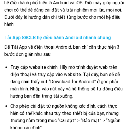
hệ điều hành phổ biến là Android và iOS. Điều này giúp người
chơi có thể dễ dàng cài đặt và trải nghiệm mọi lúc, mọi nơi.
Dưới đây là hướng dẫn chi tiết từng bước cho mỗi hệ điều
hành:
Tải App 88CLB hệ điều hành Android nhanh chóng
Để Tải App về điện thoại Android, bạn chỉ cần thực hiện 3
bước đơn giản như sau:
Truy cập website chính: Hãy mở trình duyệt web trên
điện thoại và truy cập vào website. Tại đây, bạn sẽ dễ
dàng nhìn thấy nút “Download for Android” ở góc phải
màn hình. Nhấp vào nút này và hệ thống sẽ tự động điều
hướng bạn đến trang tải xuống.
Cho phép cài đặt từ nguồn không xác định, cách thực
hiện có thể khác nhau tùy theo thiết bị của bạn, nhưng
thường nằm trong mục “Cài đặt” > “Bảo mật” > “Nguồn
không xác định”.