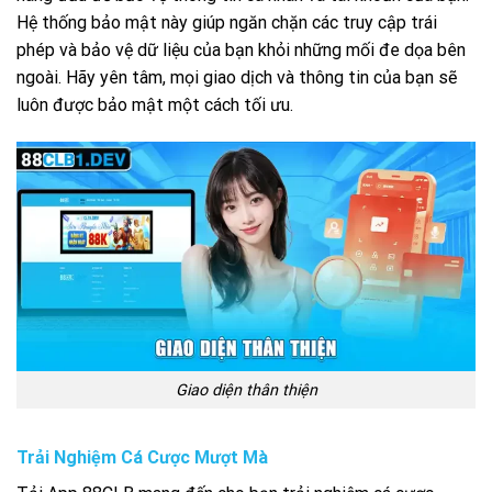
Hệ thống bảo mật này giúp ngăn chặn các truy cập trái
phép và bảo vệ dữ liệu của bạn khỏi những mối đe dọa bên
ngoài. Hãy yên tâm, mọi giao dịch và thông tin của bạn sẽ
luôn được bảo mật một cách tối ưu.
Giao diện thân thiện
Trải Nghiệm Cá Cược Mượt Mà