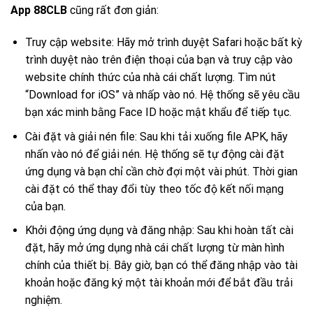
App 88CLB
cũng rất đơn giản:
Truy cập website: Hãy mở trình duyệt Safari hoặc bất kỳ
trình duyệt nào trên điện thoại của bạn và truy cập vào
website chính thức của nhà cái chất lượng. Tìm nút
“Download for iOS” và nhấp vào nó. Hệ thống sẽ yêu cầu
bạn xác minh bằng Face ID hoặc mật khẩu để tiếp tục.
Cài đặt và giải nén file: Sau khi tải xuống file APK, hãy
nhấn vào nó để giải nén. Hệ thống sẽ tự động cài đặt
ứng dụng và bạn chỉ cần chờ đợi một vài phút. Thời gian
cài đặt có thể thay đổi tùy theo tốc độ kết nối mạng
của bạn.
Khởi động ứng dụng và đăng nhập: Sau khi hoàn tất cài
đặt, hãy mở ứng dụng nhà cái chất lượng từ màn hình
chính của thiết bị. Bây giờ, bạn có thể đăng nhập vào tài
khoản hoặc đăng ký một tài khoản mới để bắt đầu trải
nghiệm.