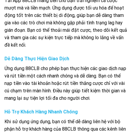
Tải App 88CLB mang đến cho bạn trải nghiệm cá cược
mượt mà và liền mạch. Ứng dụng được tối ưu hóa để hoạt
động tốt trên các thiết bị di động, giúp bạn dễ dàng tham
gia vào các trò chơi mà không gặp phải tình trạng lag hay
gián đoạn. Bạn có thể thoải mái đặt cược, theo dõi kết quả
và tham gia các sự kiện trực tiếp mà không lo lắng về vấn
đề kết nối.
Dễ Dàng Thực Hiện Giao Dịch
Ứng dụng 88CLB cho phép bạn thực hiện các giao dịch nạp
và rút tiền một cách nhanh chóng và dễ dàng. Bạn có thể
nạp tiền vào tài khoản hoặc rút tiền thắng cược chỉ với vài
cú chạm trên màn hình. Điều này giúp tiết kiệm thời gian và
mang lại sự tiện lợi tối đa cho người chơi.
Hỗ Trợ Khách Hàng Nhanh Chóng
Khi sử dụng ứng dụng, bạn có thể dễ dàng liên hệ với bộ
phận hỗ trợ khách hàng của 88CLB thông qua các kênh liên