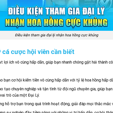
Điều kiện tham gia đại lý nhận hoa hồng cực khủng
ý cá cược hội viên cần biết
 lợi ích vô cùng hấp dẫn, giúp bạn nhanh chóng gặt hái thành c
 bạn cơ hội kiếm tiền vô cùng hấp dẫn với tỷ lệ hoa hồng hấp d
 tạo chuyên nghiệp và tận tình từ đội ngũ chuyên gia, giúp bạn 
vai trò của một Đại Lý.
g hỗ trợ bạn trong quá trình hoạt động, giải đáp mọi thắc mắc 
ng sự nghiệp đầy tiềm năng với những vị trí hấp dẫn, cơ hội thăn