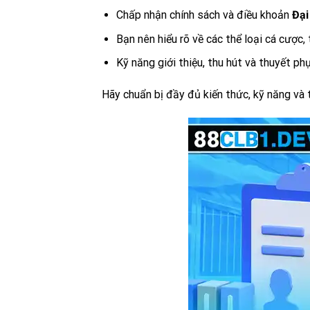
Chấp nhận chính sách và điều khoản
Đại
Bạn nên hiểu rõ về các thể loại cá cược
Kỹ năng giới thiệu, thu hút và thuyết ph
Hãy chuẩn bị đầy đủ kiến thức, kỹ năng và 