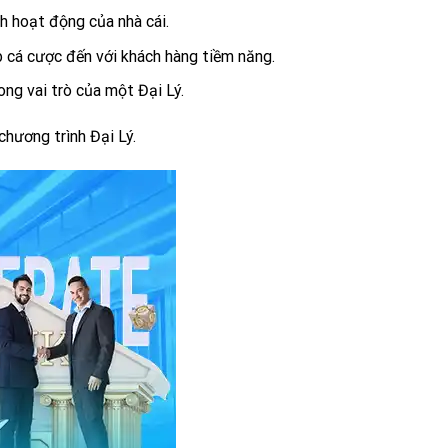
h hoạt động của nhà cái.
eb cá cược đến với khách hàng tiềm năng.
ong vai trò của một Đại Lý.
chương trình Đại Lý.