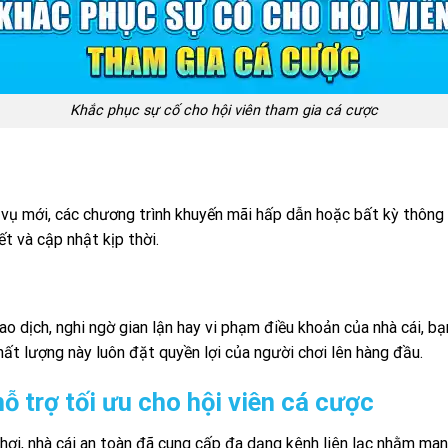
Khắc phục sự cố cho hội viên tham gia cá cược
ụ mới, các chương trình khuyến mãi hấp dẫn hoặc bất kỳ thông ti
ết và cập nhật kịp thời.
ao dịch, nghi ngờ gian lận hay vi phạm điều khoản của nhà cái, b
ất lượng này luôn đặt quyền lợi của người chơi lên hàng đầu.
 hỗ trợ tối ưu cho hội viên cá cược
hơi, nhà cái an toàn đã cung cấp đa dạng kênh liên lạc nhằm man