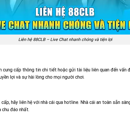
Liên hệ 88CLB – Live Chat nhanh chóng và tiện lợi
 cung cấp thông tin chi tiết hoặc gửi tài liệu liên quan đến vấn 
yền lợi và sự hài lòng cho mọi người chơi.
cấp, hãy liên hệ với nhà cái qua hotline. Nhà cái an toàn sẵn s
 chu đáo nhất.