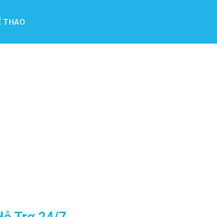
Ể THAO